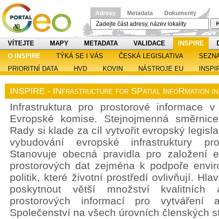
Adresy
Metadata
Dokumenty
H
VÍTEJTE
MAPY
METADATA
VALIDACE
INSPIRE
O INSPIRE
TÝKÁ SE I VÁS
ČESKÁ LEGISLATIVA
SEZN
PRIORITNÍ DATA
HVD
KOVIN
NÁSTROJE EU
INSPI
INSPIRE - INfrastructure for SPatial InfoRmation i
Infrastruktura pro prostorové informace v 
Evropské komise. Stejnojmenná směrnic
Rady si klade za cíl vytvořit evropský legisl
vybudování evropské infrastruktury pro
Stanovuje obecná pravidla pro založení ev
prostorových dat zejména k podpoře enviro
politik, které životní prostředí ovlivňují. H
poskytnout větší množství kvalitních 
prostorových informací pro vytváření a
Společenství na všech úrovních členských st