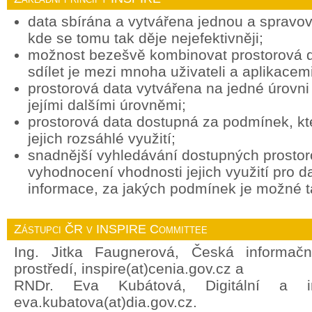
data sbírána a vytvářena jednou a spravov
kde se tomu tak děje nejefektivněji;
možnost bezešvě kombinovat prostorová d
sdílet je mezi mnoha uživateli a aplikacemi
prostorová data vytvářena na jedné úrovni 
jejími dalšími úrovněmi;
prostorová data dostupná za podmínek, k
jejich rozsáhlé využití;
snadnější vyhledávání dostupných prostor
vyhodnocení vhodnosti jejich využití pro d
informace, za jakých podmínek je možné ta
Zástupci ČR v INSPIRE Committee
Ing. Jitka Faugnerová, Česká informačn
prostředí, inspire(at)cenia.gov.cz a
RNDr. Eva Kubátová, Digitální a in
eva.kubatova(at)dia.gov.cz.