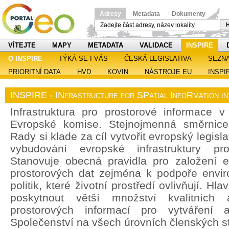
Adresy
Metadata
Dokumenty
H
VÍTEJTE
MAPY
METADATA
VALIDACE
INSPIRE
O INSPIRE
TÝKÁ SE I VÁS
ČESKÁ LEGISLATIVA
SEZN
PRIORITNÍ DATA
HVD
KOVIN
NÁSTROJE EU
INSPI
INSPIRE - INfrastructure for SPatial InfoRmation i
Infrastruktura pro prostorové informace v 
Evropské komise. Stejnojmenná směrnic
Rady si klade za cíl vytvořit evropský legisl
vybudování evropské infrastruktury pro
Stanovuje obecná pravidla pro založení ev
prostorových dat zejména k podpoře enviro
politik, které životní prostředí ovlivňují. H
poskytnout větší množství kvalitních 
prostorových informací pro vytváření a
Společenství na všech úrovních členských st