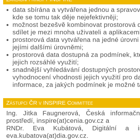
data sbírána a vytvářena jednou a spravov
kde se tomu tak děje nejefektivněji;
možnost bezešvě kombinovat prostorová d
sdílet je mezi mnoha uživateli a aplikacemi
prostorová data vytvářena na jedné úrovni 
jejími dalšími úrovněmi;
prostorová data dostupná za podmínek, k
jejich rozsáhlé využití;
snadnější vyhledávání dostupných prostor
vyhodnocení vhodnosti jejich využití pro d
informace, za jakých podmínek je možné ta
Zástupci ČR v INSPIRE Committee
Ing. Jitka Faugnerová, Česká informačn
prostředí, inspire(at)cenia.gov.cz a
RNDr. Eva Kubátová, Digitální a in
eva.kubatova(at)dia.gov.cz.