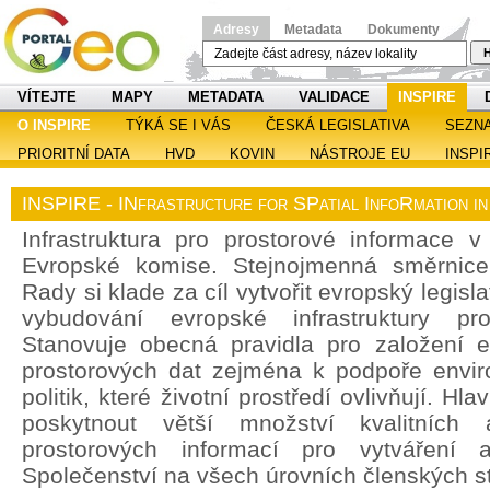
Adresy
Metadata
Dokumenty
H
VÍTEJTE
MAPY
METADATA
VALIDACE
INSPIRE
O INSPIRE
TÝKÁ SE I VÁS
ČESKÁ LEGISLATIVA
SEZN
PRIORITNÍ DATA
HVD
KOVIN
NÁSTROJE EU
INSPI
INSPIRE - INfrastructure for SPatial InfoRmation i
Infrastruktura pro prostorové informace v 
Evropské komise. Stejnojmenná směrnic
Rady si klade za cíl vytvořit evropský legisl
vybudování evropské infrastruktury pro
Stanovuje obecná pravidla pro založení ev
prostorových dat zejména k podpoře enviro
politik, které životní prostředí ovlivňují. H
poskytnout větší množství kvalitních 
prostorových informací pro vytváření a
Společenství na všech úrovních členských st