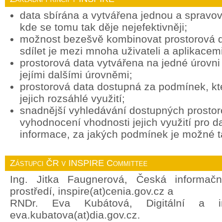
data sbírána a vytvářena jednou a spravov
kde se tomu tak děje nejefektivněji;
možnost bezešvě kombinovat prostorová d
sdílet je mezi mnoha uživateli a aplikacemi
prostorová data vytvářena na jedné úrovni 
jejími dalšími úrovněmi;
prostorová data dostupná za podmínek, k
jejich rozsáhlé využití;
snadnější vyhledávání dostupných prostor
vyhodnocení vhodnosti jejich využití pro d
informace, za jakých podmínek je možné ta
Zástupci ČR v INSPIRE Committee
Ing. Jitka Faugnerová, Česká informačn
prostředí, inspire(at)cenia.gov.cz a
RNDr. Eva Kubátová, Digitální a in
eva.kubatova(at)dia.gov.cz.