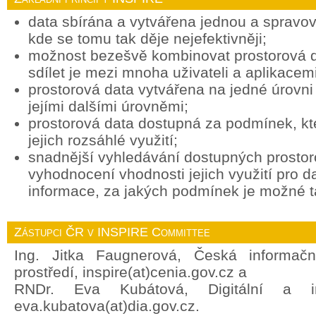
data sbírána a vytvářena jednou a spravov
kde se tomu tak děje nejefektivněji;
možnost bezešvě kombinovat prostorová d
sdílet je mezi mnoha uživateli a aplikacemi
prostorová data vytvářena na jedné úrovni 
jejími dalšími úrovněmi;
prostorová data dostupná za podmínek, k
jejich rozsáhlé využití;
snadnější vyhledávání dostupných prostor
vyhodnocení vhodnosti jejich využití pro d
informace, za jakých podmínek je možné ta
Zástupci ČR v INSPIRE Committee
Ing. Jitka Faugnerová, Česká informačn
prostředí, inspire(at)cenia.gov.cz a
RNDr. Eva Kubátová, Digitální a in
eva.kubatova(at)dia.gov.cz.