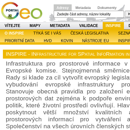
Adresy
Metadata
Dokumenty
H
VÍTEJTE
MAPY
METADATA
VALIDACE
INSPIRE
O INSPIRE
TÝKÁ SE I VÁS
ČESKÁ LEGISLATIVA
SEZN
PRIORITNÍ DATA
HVD
KOVIN
NÁSTROJE EU
INSPI
INSPIRE - INfrastructure for SPatial InfoRmation i
Infrastruktura pro prostorové informace v 
Evropské komise. Stejnojmenná směrnic
Rady si klade za cíl vytvořit evropský legisl
vybudování evropské infrastruktury pro
Stanovuje obecná pravidla pro založení ev
prostorových dat zejména k podpoře enviro
politik, které životní prostředí ovlivňují. H
poskytnout větší množství kvalitních 
prostorových informací pro vytváření a
Společenství na všech úrovních členských st