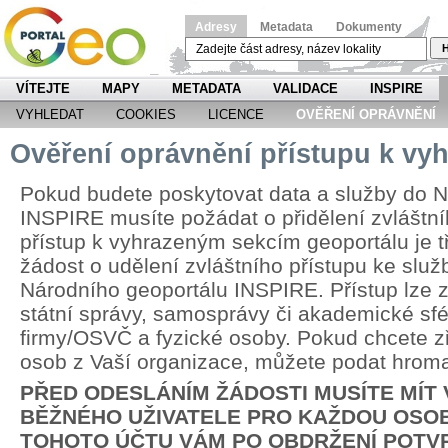
Adresy
Metadata
Dokumenty
H
VÍTEJTE
MAPY
METADATA
VALIDACE
INSPIRE
VYHLEDAT
COOKIES
LICENCE
OVĚŘENÍ OPRÁVNĚNÍ
Ověření oprávnění přístupu k v
Pokud budete poskytovat data a služby do N
INSPIRE musíte požádat o přidělení zvláštní
přístup k vyhrazeným sekcím geoportálu je 
žádost o udělení zvláštního přístupu ke slu
Národního geoportálu INSPIRE. Přístup lze zř
státní správy, samosprávy či akademické sfér
firmy/OSVČ a fyzické osoby. Pokud chcete zří
osob z Vaší organizace, můžete podat hrom
PŘED ODESLÁNÍM ŽÁDOSTI MUSÍTE MÍT
BĚŽNÉHO UŽIVATELE PRO KAŽDOU OSOB
TOHOTO ÚČTU VÁM PO OBDRŽENÍ POTV