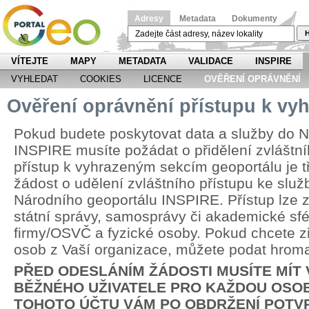
Adresy
Metadata
Dokumenty
H
VÍTEJTE
MAPY
METADATA
VALIDACE
INSPIRE
VYHLEDAT
COOKIES
LICENCE
OVĚŘENÍ OPRÁVNĚNÍ
Ověření oprávnění přístupu k v
Pokud budete poskytovat data a služby do N
INSPIRE musíte požádat o přidělení zvláštní
přístup k vyhrazeným sekcím geoportálu je 
žádost o udělení zvláštního přístupu ke slu
Národního geoportálu INSPIRE. Přístup lze zř
státní správy, samosprávy či akademické sfér
firmy/OSVČ a fyzické osoby. Pokud chcete zří
osob z Vaší organizace, můžete podat hrom
PŘED ODESLÁNÍM ŽÁDOSTI MUSÍTE MÍT
BĚŽNÉHO UŽIVATELE PRO KAŽDOU OSOB
TOHOTO ÚČTU VÁM PO OBDRŽENÍ POTV