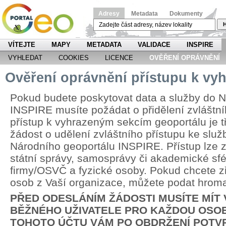
Adresy
Metadata
Dokumenty
H
VÍTEJTE
MAPY
METADATA
VALIDACE
INSPIRE
VYHLEDAT
COOKIES
LICENCE
OVĚŘENÍ OPRÁVNĚNÍ
Ověření oprávnění přístupu k v
Pokud budete poskytovat data a služby do N
INSPIRE musíte požádat o přidělení zvláštní
přístup k vyhrazeným sekcím geoportálu je 
žádost o udělení zvláštního přístupu ke slu
Národního geoportálu INSPIRE. Přístup lze zř
státní správy, samosprávy či akademické sfér
firmy/OSVČ a fyzické osoby. Pokud chcete zří
osob z Vaší organizace, můžete podat hrom
PŘED ODESLÁNÍM ŽÁDOSTI MUSÍTE MÍT
BĚŽNÉHO UŽIVATELE PRO KAŽDOU OSOB
TOHOTO ÚČTU VÁM PO OBDRŽENÍ POTV