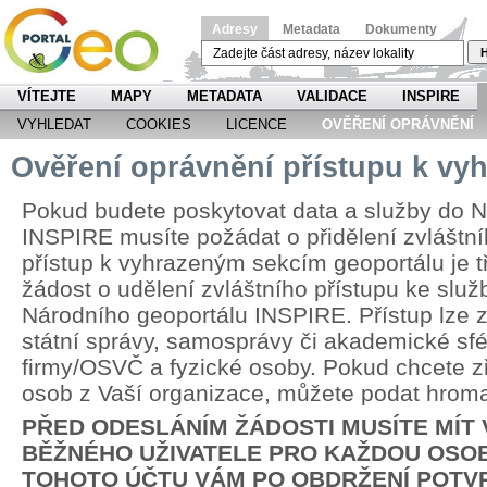
Adresy
Metadata
Dokumenty
H
VÍTEJTE
MAPY
METADATA
VALIDACE
INSPIRE
VYHLEDAT
COOKIES
LICENCE
OVĚŘENÍ OPRÁVNĚNÍ
Ověření oprávnění přístupu k v
Pokud budete poskytovat data a služby do N
INSPIRE musíte požádat o přidělení zvláštní
přístup k vyhrazeným sekcím geoportálu je 
žádost o udělení zvláštního přístupu ke slu
Národního geoportálu INSPIRE. Přístup lze zř
státní správy, samosprávy či akademické sfér
firmy/OSVČ a fyzické osoby. Pokud chcete zří
osob z Vaší organizace, můžete podat hrom
PŘED ODESLÁNÍM ŽÁDOSTI MUSÍTE MÍT
BĚŽNÉHO UŽIVATELE PRO KAŽDOU OSOB
TOHOTO ÚČTU VÁM PO OBDRŽENÍ POTV