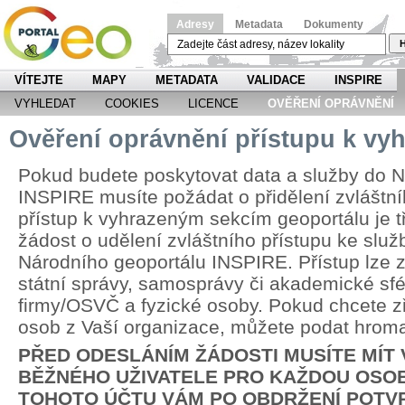
Adresy
Metadata
Dokumenty
H
VÍTEJTE
MAPY
METADATA
VALIDACE
INSPIRE
VYHLEDAT
COOKIES
LICENCE
OVĚŘENÍ OPRÁVNĚNÍ
Ověření oprávnění přístupu k v
Pokud budete poskytovat data a služby do N
INSPIRE musíte požádat o přidělení zvláštní
přístup k vyhrazeným sekcím geoportálu je 
žádost o udělení zvláštního přístupu ke slu
Národního geoportálu INSPIRE. Přístup lze zř
státní správy, samosprávy či akademické sfér
firmy/OSVČ a fyzické osoby. Pokud chcete zří
osob z Vaší organizace, můžete podat hrom
PŘED ODESLÁNÍM ŽÁDOSTI MUSÍTE MÍT
BĚŽNÉHO UŽIVATELE PRO KAŽDOU OSOB
TOHOTO ÚČTU VÁM PO OBDRŽENÍ POTV