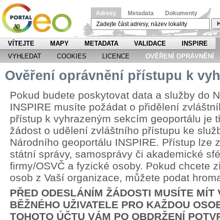
Adresy
Metadata
Dokumenty
H
VÍTEJTE
MAPY
METADATA
VALIDACE
INSPIRE
VYHLEDAT
COOKIES
LICENCE
OVĚŘENÍ OPRÁVNĚNÍ
Ověření oprávnění přístupu k v
Pokud budete poskytovat data a služby do N
INSPIRE musíte požádat o přidělení zvláštní
přístup k vyhrazeným sekcím geoportálu je 
žádost o udělení zvláštního přístupu ke slu
Národního geoportálu INSPIRE. Přístup lze zř
státní správy, samosprávy či akademické sfér
firmy/OSVČ a fyzické osoby. Pokud chcete zří
osob z Vaší organizace, můžete podat hrom
PŘED ODESLÁNÍM ŽÁDOSTI MUSÍTE MÍT
BĚŽNÉHO UŽIVATELE PRO KAŽDOU OSOB
TOHOTO ÚČTU VÁM PO OBDRŽENÍ POTV