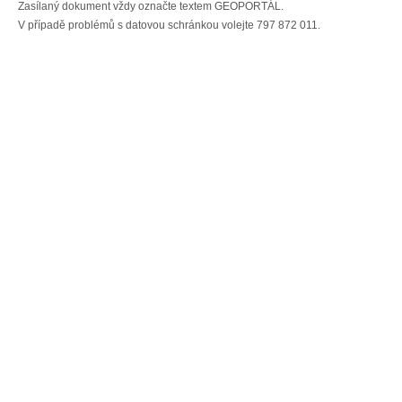
Zasílaný dokument vždy označte textem GEOPORTÁL.
V případě problémů s datovou schránkou volejte 797 872 011.