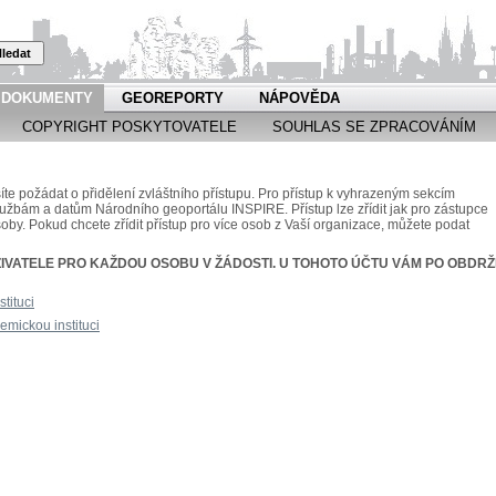
ledat
DOKUMENTY
GEOREPORTY
NÁPOVĚDA
COPYRIGHT POSKYTOVATELE
SOUHLAS SE ZPRACOVÁNÍM
 požádat o přidělení zvláštního přístupu. Pro přístup k vyhrazeným sekcím
službám a datům Národního geoportálu INSPIRE. Přístup lze zřídit jak pro zástupce
soby. Pokud chcete zřídit přístup pro více osob z Vaší organizace, můžete podat
IVATELE PRO KAŽDOU OSOBU V ŽÁDOSTI. U TOHOTO ÚČTU VÁM PO OBDRŽ
tituci
mickou instituci