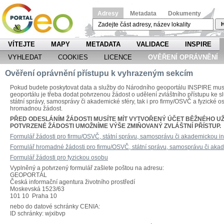
Adresy
Metadata
Dokumenty
H
VÍTEJTE
MAPY
METADATA
VALIDACE
INSPIRE
VYHLEDAT
COOKIES
LICENCE
OVĚŘENÍ OPRÁVNĚNÍ
Ověření oprávnění přístupu k vyhrazeným sekcím
Pokud budete poskytovat data a služby do Národního geoportálu INSPIRE musíte
geoportálu je třeba dodat potvrzenou žádost o udělení zvláštního přístupu ke 
státní správy, samosprávy či akademické sféry, tak i pro firmy/OSVČ a fyzické o
hromadnou žádost.
PŘED ODESLÁNÍM ŽÁDOSTI MUSÍTE MÍT VYTVOŘENÝ ÚČET BĚŽNÉHO UŽ
POTVRZENÉ ŽÁDOSTI UMOŽNÍME VÝŠE ZMIŇOVANÝ ZVLÁŠTNÍ PŘÍSTUP.
Formulář žádosti pro firmu/OSVČ, státní správu, samosprávu či akademickou ins
Formulář hromadné žádosti pro firmu/OSVČ, státní správu, samosprávu či akade
Formulář žádosti pro fyzickou osobu
Vyplněný a potvrzený formulář zašlete poštou na adresu:
GEOPORTÁL
Česká informační agentura životního prostředí
Moskevská 1523/63
101 10 Praha 10
nebo do datové schránky CENIA:
ID schránky: wjxibvp