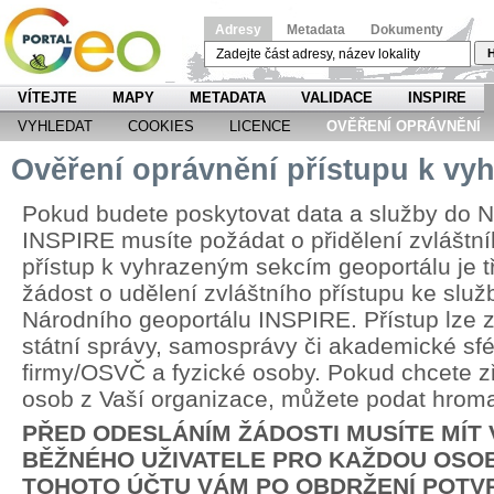
Adresy
Metadata
Dokumenty
H
VÍTEJTE
MAPY
METADATA
VALIDACE
INSPIRE
VYHLEDAT
COOKIES
LICENCE
OVĚŘENÍ OPRÁVNĚNÍ
Ověření oprávnění přístupu k v
Pokud budete poskytovat data a služby do N
INSPIRE musíte požádat o přidělení zvláštní
přístup k vyhrazeným sekcím geoportálu je 
žádost o udělení zvláštního přístupu ke slu
Národního geoportálu INSPIRE. Přístup lze zř
státní správy, samosprávy či akademické sfér
firmy/OSVČ a fyzické osoby. Pokud chcete zří
osob z Vaší organizace, můžete podat hrom
PŘED ODESLÁNÍM ŽÁDOSTI MUSÍTE MÍT
BĚŽNÉHO UŽIVATELE PRO KAŽDOU OSOB
TOHOTO ÚČTU VÁM PO OBDRŽENÍ POTV