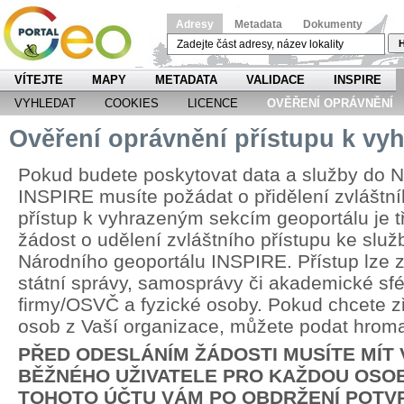
Adresy
Metadata
Dokumenty
H
VÍTEJTE
MAPY
METADATA
VALIDACE
INSPIRE
VYHLEDAT
COOKIES
LICENCE
OVĚŘENÍ OPRÁVNĚNÍ
Ověření oprávnění přístupu k v
Pokud budete poskytovat data a služby do N
INSPIRE musíte požádat o přidělení zvláštní
přístup k vyhrazeným sekcím geoportálu je 
žádost o udělení zvláštního přístupu ke slu
Národního geoportálu INSPIRE. Přístup lze zř
státní správy, samosprávy či akademické sfér
firmy/OSVČ a fyzické osoby. Pokud chcete zří
osob z Vaší organizace, můžete podat hrom
PŘED ODESLÁNÍM ŽÁDOSTI MUSÍTE MÍT
BĚŽNÉHO UŽIVATELE PRO KAŽDOU OSOB
TOHOTO ÚČTU VÁM PO OBDRŽENÍ POTV