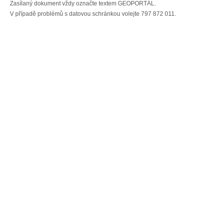
Zasílaný dokument vždy označte textem GEOPORTÁL.
V případě problémů s datovou schránkou volejte 797 872 011.