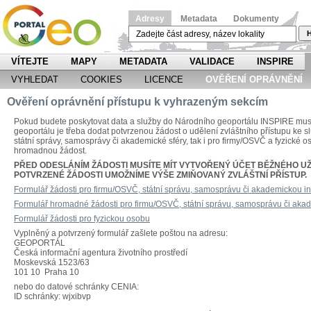
Adresy
Metadata
Dokumenty
H
VÍTEJTE
MAPY
METADATA
VALIDACE
INSPIRE
VYHLEDAT
COOKIES
LICENCE
OVĚŘENÍ OPRÁVNĚNÍ
Ověření oprávnění přístupu k vyhrazeným sekcím
Pokud budete poskytovat data a služby do Národního geoportálu INSPIRE musíte
geoportálu je třeba dodat potvrzenou žádost o udělení zvláštního přístupu ke 
státní správy, samosprávy či akademické sféry, tak i pro firmy/OSVČ a fyzické o
hromadnou žádost.
PŘED ODESLÁNÍM ŽÁDOSTI MUSÍTE MÍT VYTVOŘENÝ ÚČET BĚŽNÉHO UŽ
POTVRZENÉ ŽÁDOSTI UMOŽNÍME VÝŠE ZMIŇOVANÝ ZVLÁŠTNÍ PŘÍSTUP.
Formulář žádosti pro firmu/OSVČ, státní správu, samosprávu či akademickou ins
Formulář hromadné žádosti pro firmu/OSVČ, státní správu, samosprávu či akade
Formulář žádosti pro fyzickou osobu
Vyplněný a potvrzený formulář zašlete poštou na adresu:
GEOPORTÁL
Česká informační agentura životního prostředí
Moskevská 1523/63
101 10 Praha 10
nebo do datové schránky CENIA:
ID schránky: wjxibvp