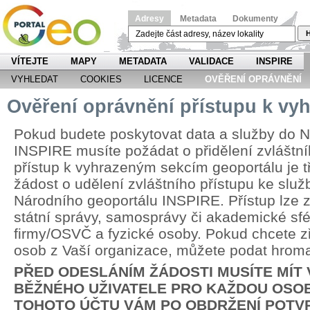
Adresy
Metadata
Dokumenty
H
VÍTEJTE
MAPY
METADATA
VALIDACE
INSPIRE
VYHLEDAT
COOKIES
LICENCE
OVĚŘENÍ OPRÁVNĚNÍ
Ověření oprávnění přístupu k v
Pokud budete poskytovat data a služby do N
INSPIRE musíte požádat o přidělení zvláštní
přístup k vyhrazeným sekcím geoportálu je 
žádost o udělení zvláštního přístupu ke slu
Národního geoportálu INSPIRE. Přístup lze zř
státní správy, samosprávy či akademické sfér
firmy/OSVČ a fyzické osoby. Pokud chcete zří
osob z Vaší organizace, můžete podat hrom
PŘED ODESLÁNÍM ŽÁDOSTI MUSÍTE MÍT
BĚŽNÉHO UŽIVATELE PRO KAŽDOU OSOB
TOHOTO ÚČTU VÁM PO OBDRŽENÍ POTV