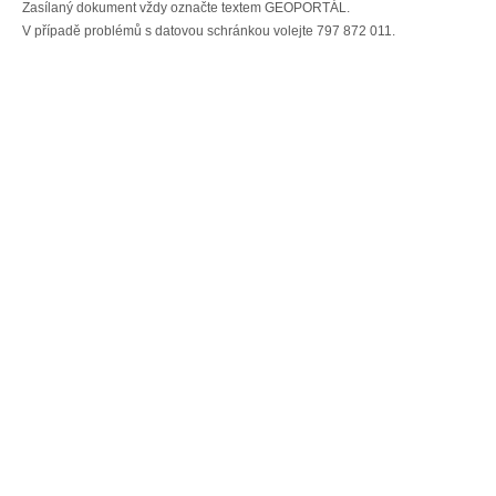
Zasílaný dokument vždy označte textem GEOPORTÁL.
V případě problémů s datovou schránkou volejte 797 872 011.