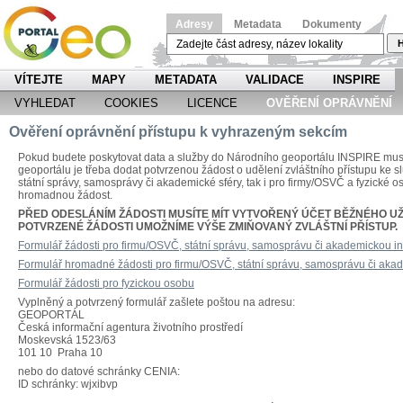
Adresy
Metadata
Dokumenty
H
VÍTEJTE
MAPY
METADATA
VALIDACE
INSPIRE
VYHLEDAT
COOKIES
LICENCE
OVĚŘENÍ OPRÁVNĚNÍ
Ověření oprávnění přístupu k vyhrazeným sekcím
Pokud budete poskytovat data a služby do Národního geoportálu INSPIRE musíte
geoportálu je třeba dodat potvrzenou žádost o udělení zvláštního přístupu ke 
státní správy, samosprávy či akademické sféry, tak i pro firmy/OSVČ a fyzické o
hromadnou žádost.
PŘED ODESLÁNÍM ŽÁDOSTI MUSÍTE MÍT VYTVOŘENÝ ÚČET BĚŽNÉHO UŽ
POTVRZENÉ ŽÁDOSTI UMOŽNÍME VÝŠE ZMIŇOVANÝ ZVLÁŠTNÍ PŘÍSTUP.
Formulář žádosti pro firmu/OSVČ, státní správu, samosprávu či akademickou ins
Formulář hromadné žádosti pro firmu/OSVČ, státní správu, samosprávu či akade
Formulář žádosti pro fyzickou osobu
Vyplněný a potvrzený formulář zašlete poštou na adresu:
GEOPORTÁL
Česká informační agentura životního prostředí
Moskevská 1523/63
101 10 Praha 10
nebo do datové schránky CENIA:
ID schránky: wjxibvp