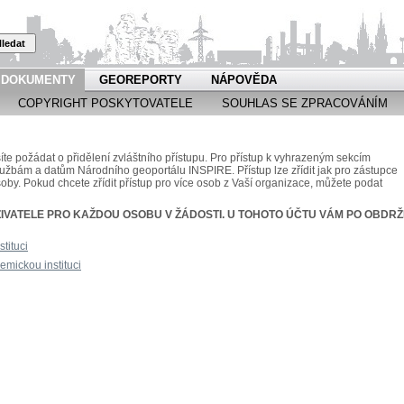
ledat
DOKUMENTY
GEOREPORTY
NÁPOVĚDA
COPYRIGHT POSKYTOVATELE
SOUHLAS SE ZPRACOVÁNÍM
 požádat o přidělení zvláštního přístupu. Pro přístup k vyhrazeným sekcím
službám a datům Národního geoportálu INSPIRE. Přístup lze zřídit jak pro zástupce
soby. Pokud chcete zřídit přístup pro více osob z Vaší organizace, můžete podat
IVATELE PRO KAŽDOU OSOBU V ŽÁDOSTI. U TOHOTO ÚČTU VÁM PO OBDRŽ
tituci
mickou instituci