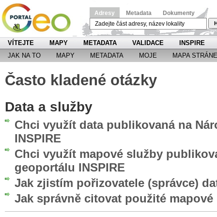
Adresy
Metadata
Dokumenty
H
VÍTEJTE
MAPY
METADATA
VALIDACE
INSPIRE
JAK NA TO
MAPY
METADATA
MOJE
MAPA STRÁN
Často kladené otázky
Data a služby
Chci využít data publikovaná na Ná
INSPIRE
Chci využít mapové služby publiko
geoportálu INSPIRE
Jak zjistím pořizovatele (správce) da
Jak správně citovat použité mapové