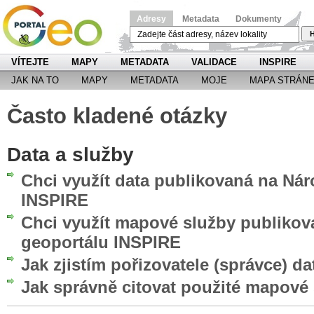
Adresy
Metadata
Dokumenty
H
VÍTEJTE
MAPY
METADATA
VALIDACE
INSPIRE
JAK NA TO
MAPY
METADATA
MOJE
MAPA STRÁN
Často kladené otázky
Data a služby
Chci využít data publikovaná na Ná
INSPIRE
Chci využít mapové služby publiko
geoportálu INSPIRE
Jak zjistím pořizovatele (správce) da
Jak správně citovat použité mapové