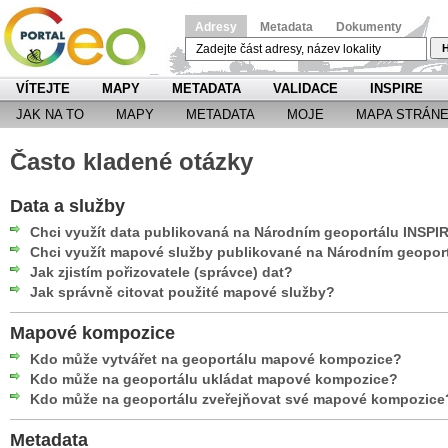
Adresy
Metadata
Dokumenty
H
VÍTEJTE
MAPY
METADATA
VALIDACE
INSPIRE
JAK NA TO
MAPY
METADATA
MOJE
MAPA STRÁN
Často kladené otázky
Data a služby
Chci využít data publikovaná na Národním geoportálu INSPI
Chci využít mapové služby publikované na Národním geopor
Jak zjistím pořizovatele (správce) dat?
Jak správně citovat použité mapové služby?
Mapové kompozice
Kdo může vytvářet na geoportálu mapové kompozice?
Kdo může na geoportálu ukládat mapové kompozice?
Kdo může na geoportálu zveřejňovat své mapové kompozice
Metadata