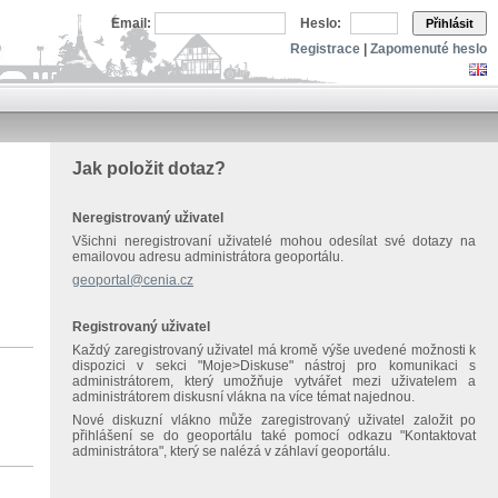
Email:
Heslo:
Přihlásit
Registrace
|
Zapomenuté heslo
Jak položit dotaz?
Neregistrovaný uživatel
Všichni neregistrovaní uživatelé mohou odesílat své dotazy na
emailovou adresu administrátora geoportálu.
geoportal@cenia.cz
Registrovaný uživatel
Každý zaregistrovaný uživatel má kromě výše uvedené možnosti k
dispozici v sekci "Moje>Diskuse" nástroj pro komunikaci s
administrátorem, který umožňuje vytvářet mezi uživatelem a
administrátorem diskusní vlákna na více témat najednou.
Nové diskuzní vlákno může zaregistrovaný uživatel založit po
přihlášení se do geoportálu také pomocí odkazu "Kontaktovat
administrátora", který se nalézá v záhlaví geoportálu.