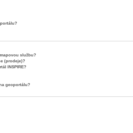
portálu?
t mapovou službu?
ce (prodeje)?
rtál INSPIRE?
 na geoportálu?