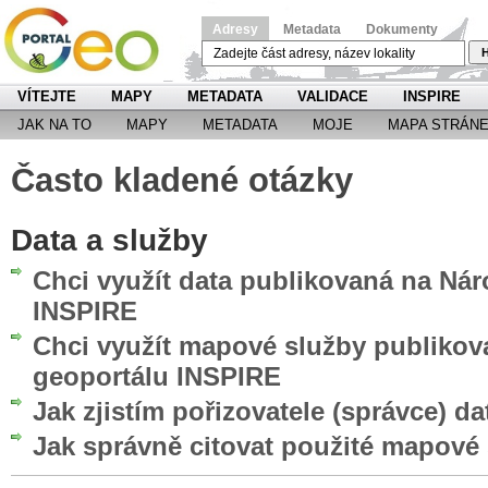
Adresy
Metadata
Dokumenty
H
VÍTEJTE
MAPY
METADATA
VALIDACE
INSPIRE
JAK NA TO
MAPY
METADATA
MOJE
MAPA STRÁN
Často kladené otázky
Data a služby
Chci využít data publikovaná na Ná
INSPIRE
Chci využít mapové služby publiko
geoportálu INSPIRE
Jak zjistím pořizovatele (správce) da
Jak správně citovat použité mapové