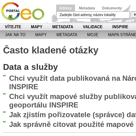
Adresy
Metadata
Dokumenty
H
VÍTEJTE
MAPY
METADATA
VALIDACE
INSPIRE
JAK NA TO
MAPY
METADATA
MOJE
MAPA STRÁN
Často kladené otázky
Data a služby
Chci využít data publikovaná na Ná
INSPIRE
Chci využít mapové služby publiko
geoportálu INSPIRE
Jak zjistím pořizovatele (správce) da
Jak správně citovat použité mapové