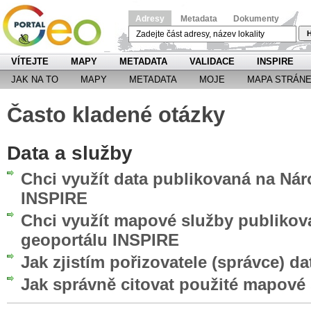
Adresy
Metadata
Dokumenty
H
VÍTEJTE
MAPY
METADATA
VALIDACE
INSPIRE
JAK NA TO
MAPY
METADATA
MOJE
MAPA STRÁN
Často kladené otázky
Data a služby
Chci využít data publikovaná na Ná
INSPIRE
Chci využít mapové služby publiko
geoportálu INSPIRE
Jak zjistím pořizovatele (správce) da
Jak správně citovat použité mapové