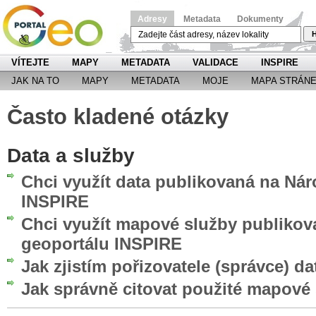
Adresy
Metadata
Dokumenty
H
VÍTEJTE
MAPY
METADATA
VALIDACE
INSPIRE
JAK NA TO
MAPY
METADATA
MOJE
MAPA STRÁN
Často kladené otázky
Data a služby
Chci využít data publikovaná na Ná
INSPIRE
Chci využít mapové služby publiko
geoportálu INSPIRE
Jak zjistím pořizovatele (správce) da
Jak správně citovat použité mapové