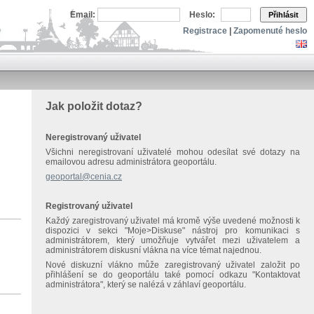
Email:
Heslo:
Přihlásit
Registrace
|
Zapomenuté heslo
Jak položit dotaz?
Neregistrovaný uživatel
Všichni neregistrovaní uživatelé mohou odesílat své dotazy na
emailovou adresu administrátora geoportálu.
geoportal@cenia.cz
Registrovaný uživatel
Každý zaregistrovaný uživatel má kromě výše uvedené možnosti k
dispozici v sekci "Moje>Diskuse" nástroj pro komunikaci s
administrátorem, který umožňuje vytvářet mezi uživatelem a
administrátorem diskusní vlákna na více témat najednou.
Nové diskuzní vlákno může zaregistrovaný uživatel založit po
přihlášení se do geoportálu také pomocí odkazu "Kontaktovat
administrátora", který se nalézá v záhlaví geoportálu.