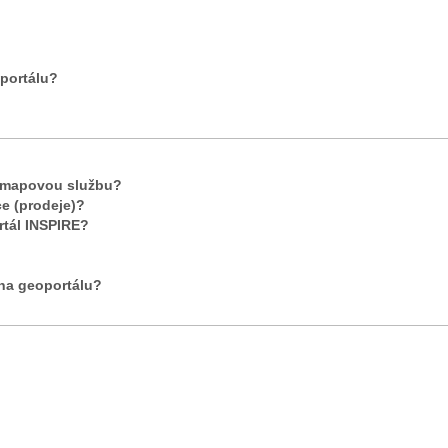
portálu?
t mapovou službu?
ce (prodeje)?
rtál INSPIRE?
 na geoportálu?