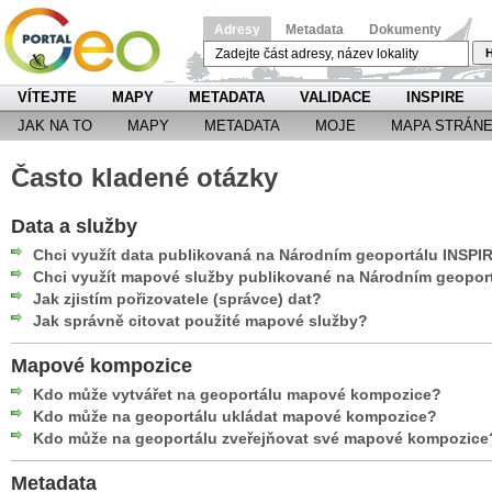
Adresy
Metadata
Dokumenty
H
VÍTEJTE
MAPY
METADATA
VALIDACE
INSPIRE
JAK NA TO
MAPY
METADATA
MOJE
MAPA STRÁN
Často kladené otázky
Data a služby
Chci využít data publikovaná na Národním geoportálu INSPI
Chci využít mapové služby publikované na Národním geopor
Jak zjistím pořizovatele (správce) dat?
Jak správně citovat použité mapové služby?
Mapové kompozice
Kdo může vytvářet na geoportálu mapové kompozice?
Kdo může na geoportálu ukládat mapové kompozice?
Kdo může na geoportálu zveřejňovat své mapové kompozice
Metadata