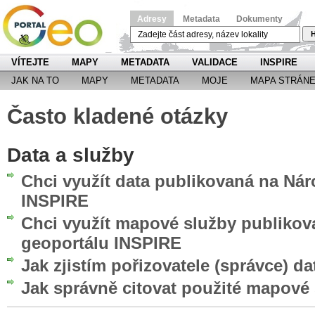
Adresy
Metadata
Dokumenty
H
VÍTEJTE
MAPY
METADATA
VALIDACE
INSPIRE
JAK NA TO
MAPY
METADATA
MOJE
MAPA STRÁN
Často kladené otázky
Data a služby
Chci využít data publikovaná na Ná
INSPIRE
Chci využít mapové služby publiko
geoportálu INSPIRE
Jak zjistím pořizovatele (správce) da
Jak správně citovat použité mapové