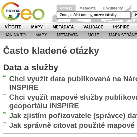
Adresy
Metadata
Dokumenty
H
VÍTEJTE
MAPY
METADATA
VALIDACE
INSPIRE
JAK NA TO
MAPY
METADATA
MOJE
MAPA STRÁN
Často kladené otázky
Data a služby
Chci využít data publikovaná na Ná
INSPIRE
Chci využít mapové služby publiko
geoportálu INSPIRE
Jak zjistím pořizovatele (správce) da
Jak správně citovat použité mapové