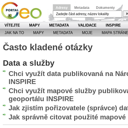
Adresy
Metadata
Dokumenty
H
VÍTEJTE
MAPY
METADATA
VALIDACE
INSPIRE
JAK NA TO
MAPY
METADATA
MOJE
MAPA STRÁN
Často kladené otázky
Data a služby
Chci využít data publikovaná na Ná
INSPIRE
Chci využít mapové služby publiko
geoportálu INSPIRE
Jak zjistím pořizovatele (správce) da
Jak správně citovat použité mapové