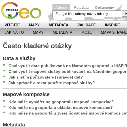
Adresy
Metadata
Dokumenty
H
VÍTEJTE
MAPY
METADATA
VALIDACE
INSPIRE
JAK NA TO
MAPY
METADATA
MOJE
MAPA STRÁN
Často kladené otázky
Data a služby
Chci využít data publikovaná na Národním geoportálu INSPI
Chci využít mapové služby publikované na Národním geopor
Jak zjistím pořizovatele (správce) dat?
Jak správně citovat použité mapové služby?
Mapové kompozice
Kdo může vytvářet na geoportálu mapové kompozice?
Kdo může na geoportálu ukládat mapové kompozice?
Kdo může na geoportálu zveřejňovat své mapové kompozice
Metadata