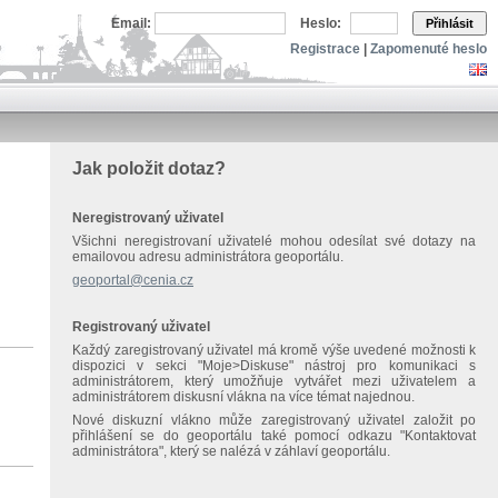
Email:
Heslo:
Přihlásit
Registrace
|
Zapomenuté heslo
Jak položit dotaz?
Neregistrovaný uživatel
Všichni neregistrovaní uživatelé mohou odesílat své dotazy na
emailovou adresu administrátora geoportálu.
geoportal@cenia.cz
Registrovaný uživatel
Každý zaregistrovaný uživatel má kromě výše uvedené možnosti k
dispozici v sekci "Moje>Diskuse" nástroj pro komunikaci s
administrátorem, který umožňuje vytvářet mezi uživatelem a
administrátorem diskusní vlákna na více témat najednou.
Nové diskuzní vlákno může zaregistrovaný uživatel založit po
přihlášení se do geoportálu také pomocí odkazu "Kontaktovat
administrátora", který se nalézá v záhlaví geoportálu.