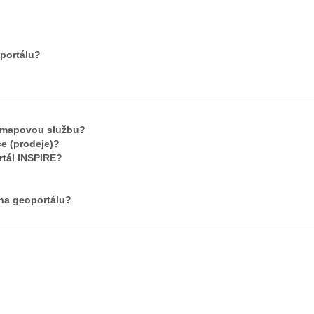
portálu?
t mapovou službu?
ce (prodeje)?
rtál INSPIRE?
 na geoportálu?