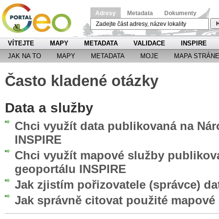
Adresy
Metadata
Dokumenty
H
VÍTEJTE
MAPY
METADATA
VALIDACE
INSPIRE
JAK NA TO
MAPY
METADATA
MOJE
MAPA STRÁN
Často kladené otázky
Data a služby
Chci využít data publikovaná na Ná
INSPIRE
Chci využít mapové služby publiko
geoportálu INSPIRE
Jak zjistím pořizovatele (správce) da
Jak správně citovat použité mapové