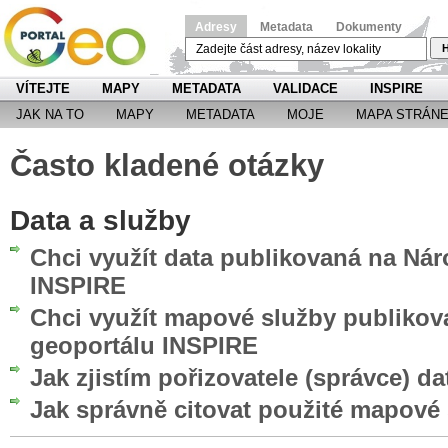
Adresy
Metadata
Dokumenty
H
VÍTEJTE
MAPY
METADATA
VALIDACE
INSPIRE
JAK NA TO
MAPY
METADATA
MOJE
MAPA STRÁN
Často kladené otázky
Data a služby
Chci využít data publikovaná na Ná
INSPIRE
Chci využít mapové služby publiko
geoportálu INSPIRE
Jak zjistím pořizovatele (správce) da
Jak správně citovat použité mapové