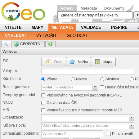
Adresy
Metadata
Dokumenty
H
VÍTEJTE
MAPY
METADATA
VALIDACE
INSPIRE
VYHLEDAT
VYTVOŘIT
GEO-DCAT
.
GEOPORTÁL
.
Vyhledat
Typ:
Data
Služba
Mapa
Volný text:
Kde hledat:
Všude
Název
Abstrakt
P
Role organizace:
Hledat část názvu o
Evropský geoportál:
Publikováno na evropský geoportál INSPIRE
NKOD:
Otevřená data ČR
MIS:
Vyhledávat pouze v metadatech resortu MŽP
Organizace:
Klíčová slova:
Ohraničující obdélník:
Pouze uvnitř