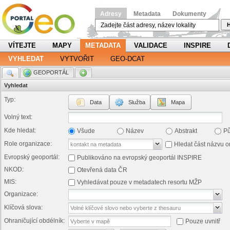
Adresy
Metadata
Dokumenty
H
VÍTEJTE
MAPY
METADATA
VALIDACE
INSPIRE
VYHLEDAT
VYTVOŘIT
GEO-DCAT
.
GEOPORTÁL
.
Vyhledat
Typ:
Data
Služba
Mapa
Volný text:
Kde hledat:
Všude
Název
Abstrakt
P
Role organizace:
Hledat část názvu o
Evropský geoportál:
Publikováno na evropský geoportál INSPIRE
NKOD:
Otevřená data ČR
MIS:
Vyhledávat pouze v metadatech resortu MŽP
Organizace:
Klíčová slova:
Ohraničující obdélník:
Pouze uvnitř