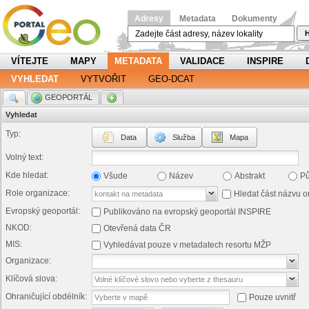
Adresy
Metadata
Dokumenty
H
VÍTEJTE
MAPY
METADATA
VALIDACE
INSPIRE
VYHLEDAT
VYTVOŘIT
GEO-DCAT
.
GEOPORTÁL
.
Vyhledat
Typ:
Data
Služba
Mapa
Volný text:
Kde hledat:
Všude
Název
Abstrakt
P
Role organizace:
Hledat část názvu o
Evropský geoportál:
Publikováno na evropský geoportál INSPIRE
NKOD:
Otevřená data ČR
MIS:
Vyhledávat pouze v metadatech resortu MŽP
Organizace:
Klíčová slova:
Ohraničující obdélník:
Pouze uvnitř