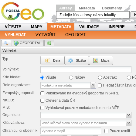
Adresy
Metadata
Dokumenty
H
VÍTEJTE
MAPY
METADATA
VALIDACE
INSPIRE
VYHLEDAT
VYTVOŘIT
GEO-DCAT
.
GEOPORTÁL
.
Vyhledat
Typ:
Data
Služba
Mapa
Volný text:
Kde hledat:
Všude
Název
Abstrakt
P
Role organizace:
Hledat část názvu o
Evropský geoportál:
Publikováno na evropský geoportál INSPIRE
NKOD:
Otevřená data ČR
MIS:
Vyhledávat pouze v metadatech resortu MŽP
Organizace:
Klíčová slova:
Ohraničující obdélník:
Pouze uvnitř