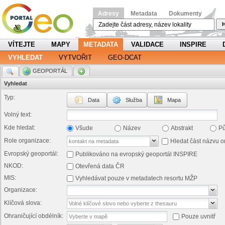
Adresy
Metadata
Dokumenty
H
VÍTEJTE
MAPY
METADATA
VALIDACE
INSPIRE
VYHLEDAT
VYTVOŘIT
GEO-DCAT
.
GEOPORTÁL
.
Vyhledat
Typ:
Data
Služba
Mapa
Volný text:
Kde hledat:
Všude
Název
Abstrakt
P
Role organizace:
Hledat část názvu o
Evropský geoportál:
Publikováno na evropský geoportál INSPIRE
NKOD:
Otevřená data ČR
MIS:
Vyhledávat pouze v metadatech resortu MŽP
Organizace:
Klíčová slova:
Ohraničující obdélník:
Pouze uvnitř