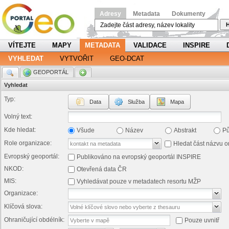
Adresy
Metadata
Dokumenty
H
VÍTEJTE
MAPY
METADATA
VALIDACE
INSPIRE
VYHLEDAT
VYTVOŘIT
GEO-DCAT
.
GEOPORTÁL
.
Vyhledat
Typ:
Data
Služba
Mapa
Volný text:
Kde hledat:
Všude
Název
Abstrakt
P
Role organizace:
Hledat část názvu o
Evropský geoportál:
Publikováno na evropský geoportál INSPIRE
NKOD:
Otevřená data ČR
MIS:
Vyhledávat pouze v metadatech resortu MŽP
Organizace:
Klíčová slova:
Ohraničující obdélník:
Pouze uvnitř