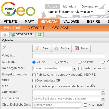
Adresy
Metadata
Dokumenty
H
VÍTEJTE
MAPY
METADATA
VALIDACE
INSPIRE
VYHLEDAT
VYTVOŘIT
GEO-DCAT
.
GEOPORTÁL
.
Vyhledat
Typ:
Data
Služba
Mapa
Volný text:
Kde hledat:
Všude
Název
Abstrakt
P
Role organizace:
Hledat část názvu o
Evropský geoportál:
Publikováno na evropský geoportál INSPIRE
NKOD:
Otevřená data ČR
MIS:
Vyhledávat pouze v metadatech resortu MŽP
Organizace:
Klíčová slova:
Ohraničující obdélník:
Pouze uvnitř