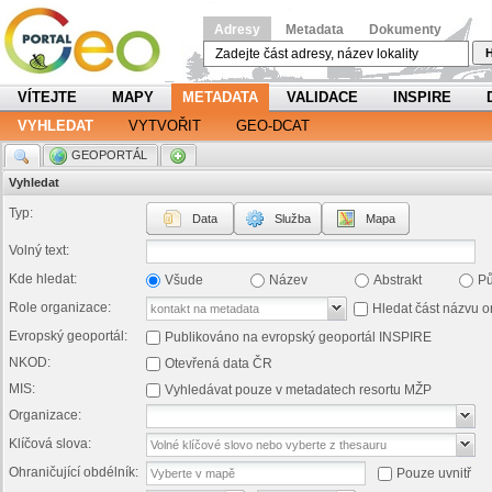
Adresy
Metadata
Dokumenty
H
VÍTEJTE
MAPY
METADATA
VALIDACE
INSPIRE
VYHLEDAT
VYTVOŘIT
GEO-DCAT
.
GEOPORTÁL
.
Vyhledat
Typ:
Data
Služba
Mapa
Volný text:
Kde hledat:
Všude
Název
Abstrakt
P
Role organizace:
Hledat část názvu o
Evropský geoportál:
Publikováno na evropský geoportál INSPIRE
NKOD:
Otevřená data ČR
MIS:
Vyhledávat pouze v metadatech resortu MŽP
Organizace:
Klíčová slova:
Ohraničující obdélník:
Pouze uvnitř