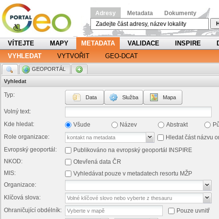
Adresy
Metadata
Dokumenty
H
VÍTEJTE
MAPY
METADATA
VALIDACE
INSPIRE
VYHLEDAT
VYTVOŘIT
GEO-DCAT
.
GEOPORTÁL
.
Vyhledat
Typ:
Data
Služba
Mapa
Volný text:
Kde hledat:
Všude
Název
Abstrakt
P
Role organizace:
Hledat část názvu o
Evropský geoportál:
Publikováno na evropský geoportál INSPIRE
NKOD:
Otevřená data ČR
MIS:
Vyhledávat pouze v metadatech resortu MŽP
Organizace:
Klíčová slova:
Ohraničující obdélník:
Pouze uvnitř