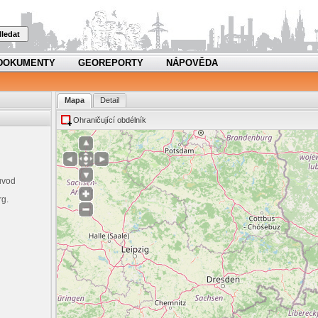
ledat
DOKUMENTY
GEOREPORTY
NÁPOVĚDA
Mapa
Detail
Ohraničující obdélník
ůvod
rg.