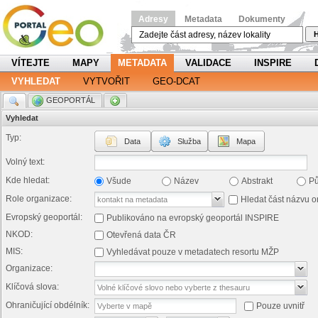
Adresy
Metadata
Dokumenty
H
VÍTEJTE
MAPY
METADATA
VALIDACE
INSPIRE
VYHLEDAT
VYTVOŘIT
GEO-DCAT
.
GEOPORTÁL
.
Vyhledat
Typ:
Data
Služba
Mapa
Volný text:
Kde hledat:
Všude
Název
Abstrakt
P
Role organizace:
Hledat část názvu o
Evropský geoportál:
Publikováno na evropský geoportál INSPIRE
NKOD:
Otevřená data ČR
MIS:
Vyhledávat pouze v metadatech resortu MŽP
Organizace:
Klíčová slova:
Ohraničující obdélník:
Pouze uvnitř