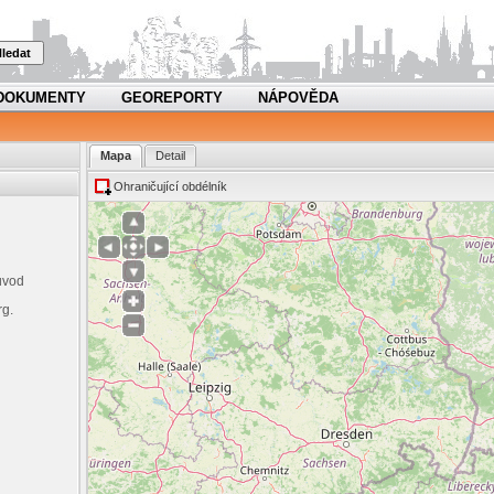
ledat
DOKUMENTY
GEOREPORTY
NÁPOVĚDA
Mapa
Detail
Ohraničující obdélník
ůvod
rg.