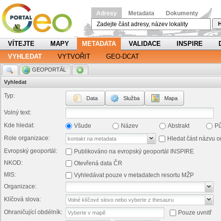
Adresy
Metadata
Dokumenty
H
VÍTEJTE
MAPY
METADATA
VALIDACE
INSPIRE
VYHLEDAT
VYTVOŘIT
GEO-DCAT
.
GEOPORTÁL
.
Vyhledat
Typ:
Data
Služba
Mapa
Volný text:
Kde hledat:
Všude
Název
Abstrakt
P
Role organizace:
Hledat část názvu o
Evropský geoportál:
Publikováno na evropský geoportál INSPIRE
NKOD:
Otevřená data ČR
MIS:
Vyhledávat pouze v metadatech resortu MŽP
Organizace:
Klíčová slova:
Ohraničující obdélník:
Pouze uvnitř