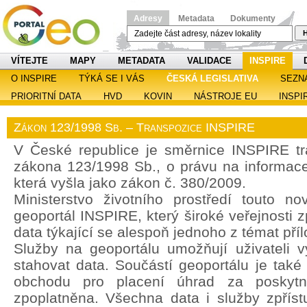
Adresy
Metadata
Dokumenty
H
VÍTEJTE
MAPY
METADATA
VALIDACE
INSPIRE
O INSPIRE
TÝKÁ SE I VÁS
ČESKÁ LEGISLATIVA
SEZN
PRIORITNÍ DATA
HVD
KOVIN
NÁSTROJE EU
INSPI
Zákon 123/1998 Sb. – Transpozice INSPIRE
V České republice je směrnice INSPIRE t
zákona 123/1998 Sb., o právu na informace 
která vyšla jako zákon č. 380/2009.
Ministerstvo životního prostředí touto no
geoportál INSPIRE, který široké veřejnosti z
data týkající se alespoň jednoho z témat pří
Služby na geoportálu umožňují uživateli vy
stahovat data. Součástí geoportálu je také
obchodu pro placení úhrad za poskytn
zpoplatněna. Všechna data i služby zpřís