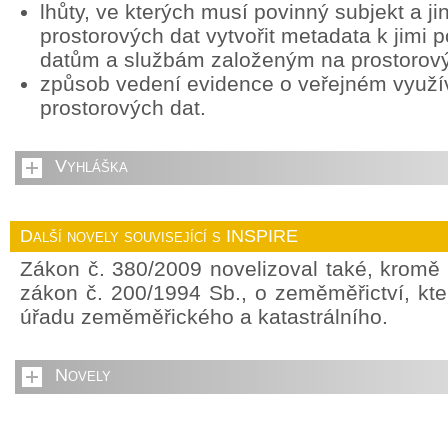
lhůty, ve kterých musí povinný subjekt a ji
prostorových dat vytvořit metadata k jimi
datům a službám založeným na prostorov
způsob vedení evidence o veřejném využív
prostorových dat.
Vyhláška
Další novely související s INSPIRE
Zákon č. 380/2009 novelizoval také, kromě
zákon č. 200/1994 Sb., o zeměměřictví, kte
úřadu zeměměřického a katastrálního.
Novely