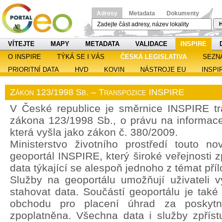
Adresy
Metadata
Dokumenty
H
VÍTEJTE
MAPY
METADATA
VALIDACE
INSPIRE
O INSPIRE
TÝKÁ SE I VÁS
ČESKÁ LEGISLATIVA
SEZN
PRIORITNÍ DATA
HVD
KOVIN
NÁSTROJE EU
INSPI
Zákon 123/1998 Sb. – Transpozice INSPIRE
V České republice je směrnice INSPIRE t
zákona 123/1998 Sb., o právu na informace 
která vyšla jako zákon č. 380/2009.
Ministerstvo životního prostředí touto no
geoportál INSPIRE, který široké veřejnosti z
data týkající se alespoň jednoho z témat pří
Služby na geoportálu umožňují uživateli vy
stahovat data. Součástí geoportálu je také
obchodu pro placení úhrad za poskytn
zpoplatněna. Všechna data i služby zpřís