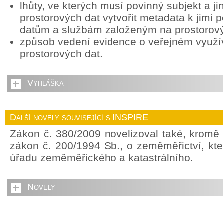
lhůty, ve kterých musí povinný subjekt a ji
prostorových dat vytvořit metadata k jimi
datům a službám založeným na prostorov
způsob vedení evidence o veřejném využív
prostorových dat.
Vyhláška
Další novely související s INSPIRE
Zákon č. 380/2009 novelizoval také, kromě
zákon č. 200/1994 Sb., o zeměměřictví, kte
úřadu zeměměřického a katastrálního.
Novely