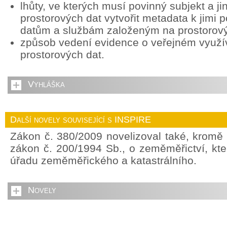
lhůty, ve kterých musí povinný subjekt a ji
prostorových dat vytvořit metadata k jimi
datům a službám založeným na prostorov
způsob vedení evidence o veřejném využív
prostorových dat.
Vyhláška
Další novely související s INSPIRE
Zákon č. 380/2009 novelizoval také, kromě
zákon č. 200/1994 Sb., o zeměměřictví, kte
úřadu zeměměřického a katastrálního.
Novely