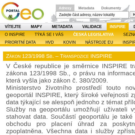
Adresy
Metadata
Dokumenty
H
VÍTEJTE
MAPY
METADATA
VALIDACE
INSPIRE
O INSPIRE
TÝKÁ SE I VÁS
ČESKÁ LEGISLATIVA
SEZN
PRIORITNÍ DATA
HVD
KOVIN
NÁSTROJE EU
INSPI
Zákon 123/1998 Sb. – Transpozice INSPIRE
V České republice je směrnice INSPIRE t
zákona 123/1998 Sb., o právu na informace 
která vyšla jako zákon č. 380/2009.
Ministerstvo životního prostředí touto no
geoportál INSPIRE, který široké veřejnosti z
data týkající se alespoň jednoho z témat pří
Služby na geoportálu umožňují uživateli vy
stahovat data. Součástí geoportálu je také
obchodu pro placení úhrad za poskytn
zpoplatněna. Všechna data i služby zpřís