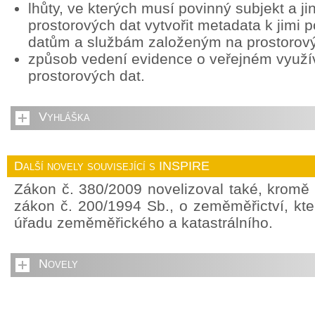
lhůty, ve kterých musí povinný subjekt a ji
prostorových dat vytvořit metadata k jimi
datům a službám založeným na prostorov
způsob vedení evidence o veřejném využív
prostorových dat.
Vyhláška
Další novely související s INSPIRE
Zákon č. 380/2009 novelizoval také, kromě
zákon č. 200/1994 Sb., o zeměměřictví, kte
úřadu zeměměřického a katastrálního.
Novely