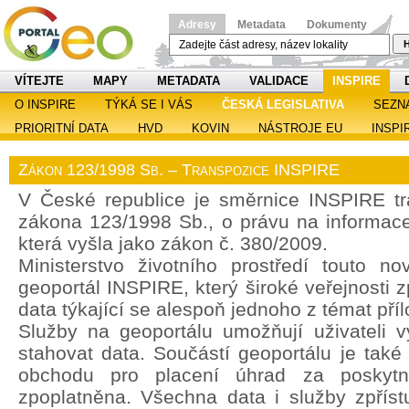
Adresy
Metadata
Dokumenty
H
VÍTEJTE
MAPY
METADATA
VALIDACE
INSPIRE
O INSPIRE
TÝKÁ SE I VÁS
ČESKÁ LEGISLATIVA
SEZN
PRIORITNÍ DATA
HVD
KOVIN
NÁSTROJE EU
INSPI
Zákon 123/1998 Sb. – Transpozice INSPIRE
V České republice je směrnice INSPIRE t
zákona 123/1998 Sb., o právu na informace 
která vyšla jako zákon č. 380/2009.
Ministerstvo životního prostředí touto no
geoportál INSPIRE, který široké veřejnosti z
data týkající se alespoň jednoho z témat pří
Služby na geoportálu umožňují uživateli vy
stahovat data. Součástí geoportálu je také
obchodu pro placení úhrad za poskytn
zpoplatněna. Všechna data i služby zpřís