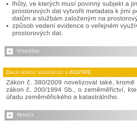
lhůty, ve kterých musí povinný subjekt a ji
prostorových dat vytvořit metadata k jimi
datům a službám založeným na prostorov
způsob vedení evidence o veřejném využív
prostorových dat.
Vyhláška
Další novely související s INSPIRE
Zákon č. 380/2009 novelizoval také, kromě
zákon č. 200/1994 Sb., o zeměměřictví, kte
úřadu zeměměřického a katastrálního.
Novely