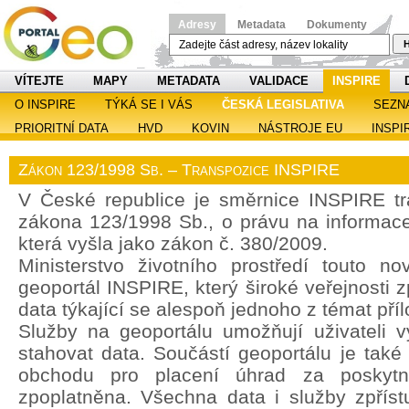
Adresy
Metadata
Dokumenty
H
VÍTEJTE
MAPY
METADATA
VALIDACE
INSPIRE
O INSPIRE
TÝKÁ SE I VÁS
ČESKÁ LEGISLATIVA
SEZN
PRIORITNÍ DATA
HVD
KOVIN
NÁSTROJE EU
INSPI
Zákon 123/1998 Sb. – Transpozice INSPIRE
V České republice je směrnice INSPIRE t
zákona 123/1998 Sb., o právu na informace 
která vyšla jako zákon č. 380/2009.
Ministerstvo životního prostředí touto no
geoportál INSPIRE, který široké veřejnosti z
data týkající se alespoň jednoho z témat pří
Služby na geoportálu umožňují uživateli vy
stahovat data. Součástí geoportálu je také
obchodu pro placení úhrad za poskytn
zpoplatněna. Všechna data i služby zpřís