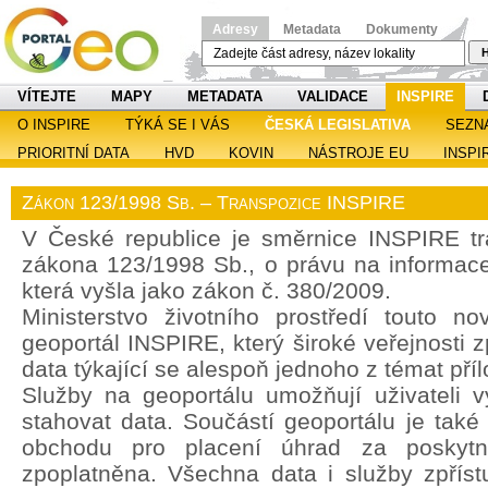
Adresy
Metadata
Dokumenty
H
VÍTEJTE
MAPY
METADATA
VALIDACE
INSPIRE
O INSPIRE
TÝKÁ SE I VÁS
ČESKÁ LEGISLATIVA
SEZN
PRIORITNÍ DATA
HVD
KOVIN
NÁSTROJE EU
INSPI
Zákon 123/1998 Sb. – Transpozice INSPIRE
V České republice je směrnice INSPIRE t
zákona 123/1998 Sb., o právu na informace 
která vyšla jako zákon č. 380/2009.
Ministerstvo životního prostředí touto no
geoportál INSPIRE, který široké veřejnosti z
data týkající se alespoň jednoho z témat pří
Služby na geoportálu umožňují uživateli vy
stahovat data. Součástí geoportálu je také
obchodu pro placení úhrad za poskytn
zpoplatněna. Všechna data i služby zpřís