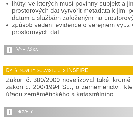
lhůty, ve kterých musí povinný subjekt a ji
prostorových dat vytvořit metadata k jimi
datům a službám založeným na prostorov
způsob vedení evidence o veřejném využív
prostorových dat.
Vyhláška
Další novely související s INSPIRE
Zákon č. 380/2009 novelizoval také, kromě
zákon č. 200/1994 Sb., o zeměměřictví, kte
úřadu zeměměřického a katastrálního.
Novely