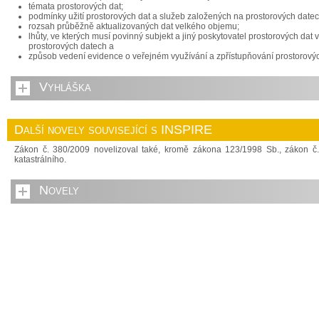
témata prostorových dat;
podmínky užití prostorových dat a služeb založených na prostorových datec
rozsah průběžně aktualizovaných dat velkého objemu;
lhůty, ve kterých musí povinný subjekt a jiný poskytovatel prostorových da
prostorových datech a
způsob vedení evidence o veřejném využívání a zpřístupňování prostorovýc
Vyhláška
Další novely související s INSPIRE
Zákon č. 380/2009 novelizoval také, kromě zákona 123/1998 Sb., zákon č
katastrálního.
Novely