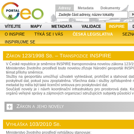
Adresy
Metadata
Dokumenty
H
VÍTEJTE
MAPY
METADATA
VALIDACE
INSPIRE
O INSPIRE
TÝKÁ SE I VÁS
ČESKÁ LEGISLATIVA
SEZN
INSPIRUJME SE
Zákon 123/1998 Sb. – Transpozice INSPIRE
V České republice je směrnice INSPIRE transponována novelou zákona 123/1998 
Ministerstvo životního prostředí touto novelou zřizuje Národní geoportál INSPI
témat přílohy směrnice.
Služby na geoportálu umožňují uživateli vyhledávat, prohlížet a stahovat d
poskytnutí dat, pokud jsou zpoplatněna. Všechna data i služby zpřístupněné
metadat by měla být také licenční smlouva pro poskytování dat.
Součástí novely je i návrh koordinační infrastruktury pro prostorová data.
orgánů veřejné správy a zájmových organizací sdružujících subjekty působící v 
Zákon a jeho novely
Vyhláška 103/2010 Sb.
Ministerstvo životního prostředí vyhláškou stanovuje: