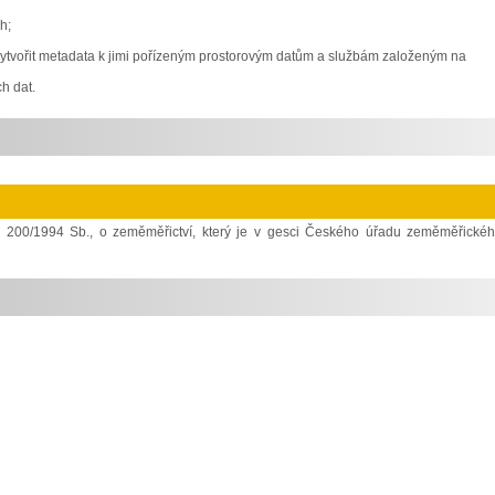
h;
t vytvořit metadata k jimi pořízeným prostorovým datům a službám založeným na
h dat.
. 200/1994 Sb., o zeměměřictví, který je v gesci Českého úřadu zeměměřické