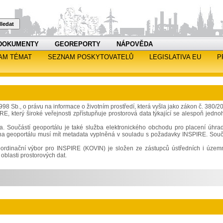
ledat
DOKUMENTY
GEOREPORTY
NÁPOVĚDA
AM TÉMAT
SEZNAM POSKYTOVATELŮ
LEGISLATIVA EU
P
Sb., o právu na informace o životním prostředí, která vyšla jako zákon č. 380/2
RE, který široké veřejnosti zpřístupňuje prostorová data týkající se alespoň jedno
ata. Součástí geoportálu je také služba elektronického obchodu pro placení úhra
 na geoportálu musí mít metadata vyplněná v souladu s požadavky INSPIRE. Souč
 Koordinační výbor pro INSPIRE (KOVIN) je složen ze zástupců ústředních i územ
oblasti prostorových dat.