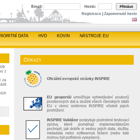
Email:
Heslo:
Přihlásit
Registrace
|
Zapomenuté heslo
RIORITNÍ DATA
HVD
KOVIN
NÁSTROJE EU
Odkazy
009.
ho z
Oficiální evropské stránky INSPIRE
d za
ástí
ních
EU geoportál
umožňuje vyhledávání souborů
prostorových dat a služeb všech členských států
EU v rámci směrnice INSPIRE včetně jejich
prohlížení.
INSPIRE Validátor
poskytuje podrobné testovací
zprávy, které pomáhají implementátorům
pochopit, jak dobře si vedou jejich data, služby,
metadata nebo softwarová řešení (nebo kde
mohou být potřebná vylepšení)..