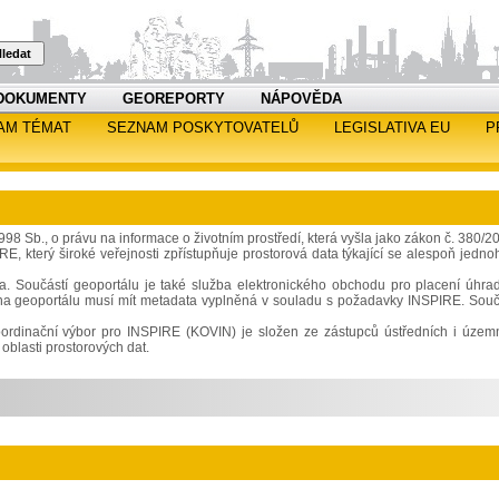
ledat
DOKUMENTY
GEOREPORTY
NÁPOVĚDA
AM TÉMAT
SEZNAM POSKYTOVATELŮ
LEGISLATIVA EU
P
Sb., o právu na informace o životním prostředí, která vyšla jako zákon č. 380/2
RE, který široké veřejnosti zpřístupňuje prostorová data týkající se alespoň jedno
ata. Součástí geoportálu je také služba elektronického obchodu pro placení úhra
 na geoportálu musí mít metadata vyplněná v souladu s požadavky INSPIRE. Souč
 Koordinační výbor pro INSPIRE (KOVIN) je složen ze zástupců ústředních i územ
oblasti prostorových dat.