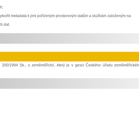
h;
t vytvořit metadata k jimi pořízeným prostorovým datům a službám založeným na
h dat.
. 200/1994 Sb., o zeměměřictví, který je v gesci Českého úřadu zeměměřické