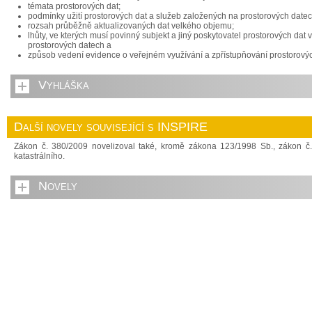
témata prostorových dat;
podmínky užití prostorových dat a služeb založených na prostorových datec
rozsah průběžně aktualizovaných dat velkého objemu;
lhůty, ve kterých musí povinný subjekt a jiný poskytovatel prostorových da
prostorových datech a
způsob vedení evidence o veřejném využívání a zpřístupňování prostorovýc
Vyhláška
Další novely související s INSPIRE
Zákon č. 380/2009 novelizoval také, kromě zákona 123/1998 Sb., zákon č
katastrálního.
Novely