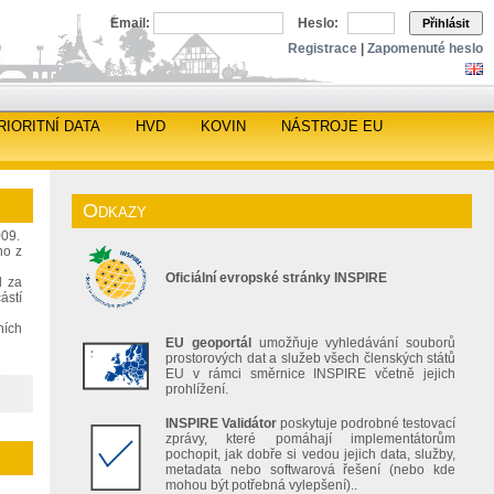
Email:
Heslo:
Přihlásit
Registrace
|
Zapomenuté heslo
RIORITNÍ DATA
HVD
KOVIN
NÁSTROJE EU
Odkazy
009.
ho z
Oficiální evropské stránky INSPIRE
d za
ástí
ních
EU geoportál
umožňuje vyhledávání souborů
prostorových dat a služeb všech členských států
EU v rámci směrnice INSPIRE včetně jejich
prohlížení.
INSPIRE Validátor
poskytuje podrobné testovací
zprávy, které pomáhají implementátorům
pochopit, jak dobře si vedou jejich data, služby,
metadata nebo softwarová řešení (nebo kde
mohou být potřebná vylepšení)..