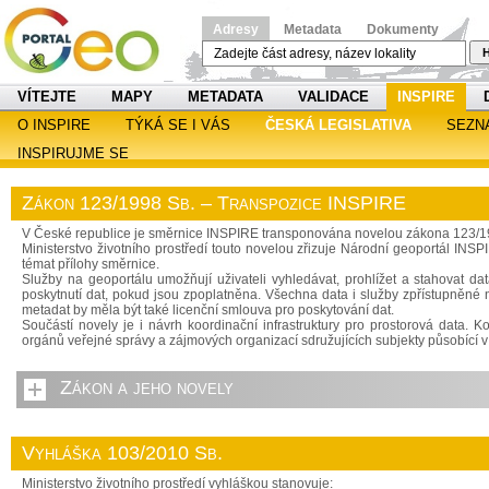
Adresy
Metadata
Dokumenty
H
VÍTEJTE
MAPY
METADATA
VALIDACE
INSPIRE
O INSPIRE
TÝKÁ SE I VÁS
ČESKÁ LEGISLATIVA
SEZN
INSPIRUJME SE
Zákon 123/1998 Sb. – Transpozice INSPIRE
V České republice je směrnice INSPIRE transponována novelou zákona 123/1998 
Ministerstvo životního prostředí touto novelou zřizuje Národní geoportál INSPI
témat přílohy směrnice.
Služby na geoportálu umožňují uživateli vyhledávat, prohlížet a stahovat d
poskytnutí dat, pokud jsou zpoplatněna. Všechna data i služby zpřístupněné
metadat by měla být také licenční smlouva pro poskytování dat.
Součástí novely je i návrh koordinační infrastruktury pro prostorová data.
orgánů veřejné správy a zájmových organizací sdružujících subjekty působící v 
Zákon a jeho novely
Vyhláška 103/2010 Sb.
Ministerstvo životního prostředí vyhláškou stanovuje: