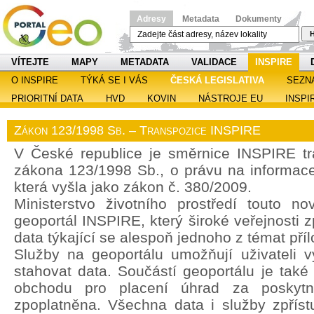
Adresy
Metadata
Dokumenty
H
VÍTEJTE
MAPY
METADATA
VALIDACE
INSPIRE
O INSPIRE
TÝKÁ SE I VÁS
ČESKÁ LEGISLATIVA
SEZN
PRIORITNÍ DATA
HVD
KOVIN
NÁSTROJE EU
INSPI
Zákon 123/1998 Sb. – Transpozice INSPIRE
V České republice je směrnice INSPIRE t
zákona 123/1998 Sb., o právu na informace 
která vyšla jako zákon č. 380/2009.
Ministerstvo životního prostředí touto no
geoportál INSPIRE, který široké veřejnosti z
data týkající se alespoň jednoho z témat pří
Služby na geoportálu umožňují uživateli vy
stahovat data. Součástí geoportálu je také
obchodu pro placení úhrad za poskytn
zpoplatněna. Všechna data i služby zpřís