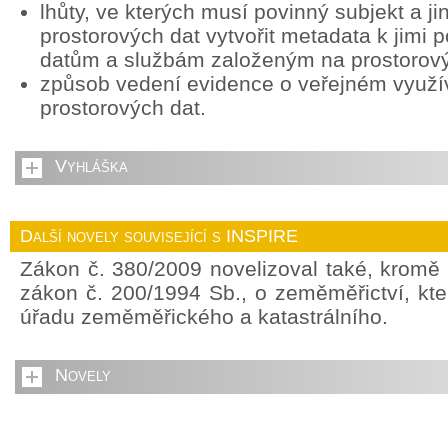
lhůty, ve kterých musí povinný subjekt a ji
prostorových dat vytvořit metadata k jimi
datům a službám založeným na prostorov
způsob vedení evidence o veřejném využív
prostorových dat.
Vyhláška
Další novely související s INSPIRE
Zákon č. 380/2009 novelizoval také, kromě
zákon č. 200/1994 Sb., o zeměměřictví, kte
úřadu zeměměřického a katastrálního.
Novely